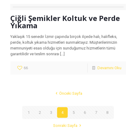
Çiğli Şemikler Koltuk ve Perde
Yıkama
Yaklaşık 15 senedir İzmir çapında birçok ilçede halı, halıfleks,
perde, koltuk yıkama hizmetleri sunmaktayız. Müşterilerimizin
memnuniyeti esas olduğu için sunduğumuz hizmetlerin tümü
garantilidir ve teslim sonrası
[…]
66
Devamını Oku
Önceki Sayfa
1
2
3
4
5
6
7
8
Sonraki Sayfa