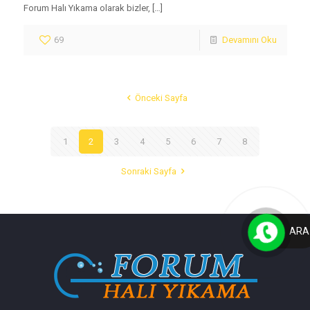
Forum Halı Yıkama olarak bizler,
[…]
69
Devamını Oku
Önceki Sayfa
1
2
3
4
5
6
7
8
Sonraki Sayfa
ARA