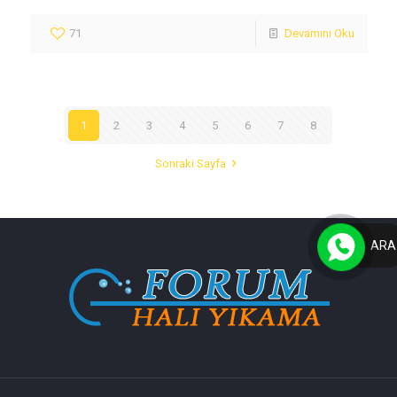
71
Devamını Oku
1
2
3
4
5
6
7
8
Sonraki Sayfa
ARA